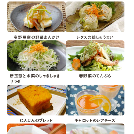
高野豆腐の野菜あんかけ
レタスの鶏しゅうまい
新玉葱と水菜のしゃきしゃき
春野菜のてんぷら
サラダ
にんじんのブレッド
キャロットのレアチーズ