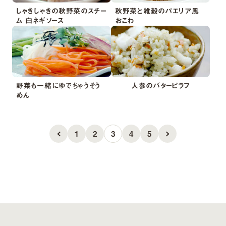
しゃきしゃきの秋野菜のスチー
秋野菜と雑穀のパエリア風
ム 白ネギソース
おこわ
野菜も一緒にゆでちゃうそう
人参のバターピラフ
めん
1
2
3
4
5