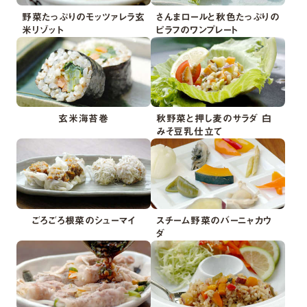
野菜たっぷりのモッツァレラ玄
さんまロールと秋色たっぷりの
米リゾット
ピラフのワンプレート
玄米海苔巻
秋野菜と押し麦のサラダ 白
みそ豆乳仕立て
ごろごろ根菜のシューマイ
スチーム野菜のバーニャカウ
ダ