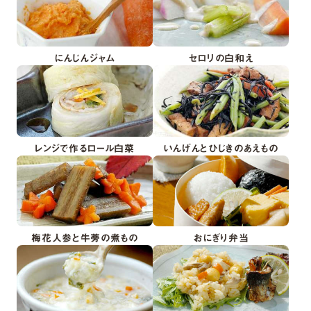
にんじんジャム
セロリの白和え
レンジで作るロール白菜
いんげんとひじきのあえもの
梅花人参と牛蒡の煮もの
おにぎり弁当