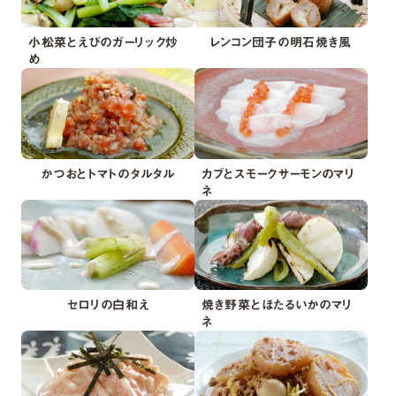
小松菜とえびのガーリック炒
レンコン団子の明石焼き風
め
かつおとトマトのタルタル
カブとスモークサーモンのマリ
ネ
セロリの白和え
焼き野菜とほたるいかのマリ
ネ