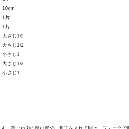
0cm
1片
1片
じ1/2
じ1/2
さじ1
さじ1/2
小さじ1
ます。鶏むね肉の厚い部分に包丁を入れて開き、フォークで