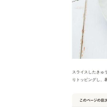
スライスしたきゅ
りトッピングし、
このページの目