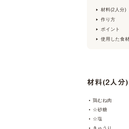
材料(2人分)
作り方
ポイント
使用した食
材料(2人分)
鶏むね肉 
☆砂糖 小
☆塩 小
きゅうり 