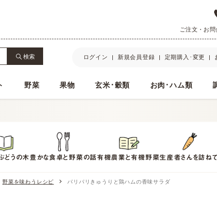
ご注文・お問合せ
検索
ログイン
新規会員登録
定期購入･変更
ト
野菜
果物
玄米･穀類
お肉･ハム類
ぶどうの木
豊かな食卓と野菜の話
有機農業と有機野菜
生産者さんを訪ね
野菜を味わうレシピ
パリパリきゅうりと鶏ハムの香味サラダ