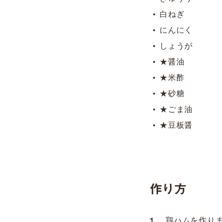
白ねぎ 1
にんにく 
しょうが 
★醤油 大さ
★米酢 大さ
★砂糖 小
★ごま油 大
★豆板醤 
作り方
鶏ハムを作り