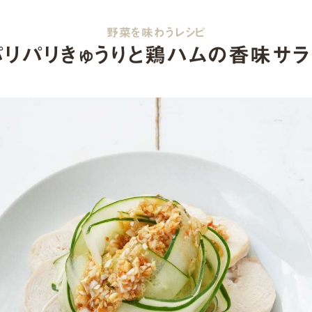
野菜を味わうレシピ
パリパリきゅうりと鶏ハムの香味サラ