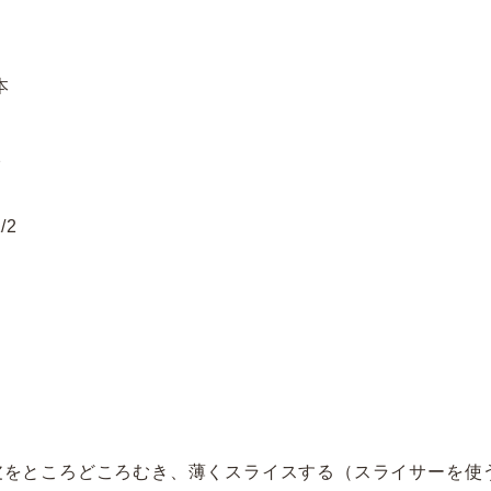
本
2
/2
皮をところどころむき、薄くスライスする（スライサーを使