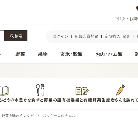
ご注文・お問合せ
検索
ログイン
新規会員登録
定期購入･変更
ト
野菜
果物
玄米･穀類
お肉･ハム類
ぶどうの木
豊かな食卓と野菜の話
有機農業と有機野菜
生産者さんを訪ね
野菜を味わうレシピ
ズッキーニのナムル