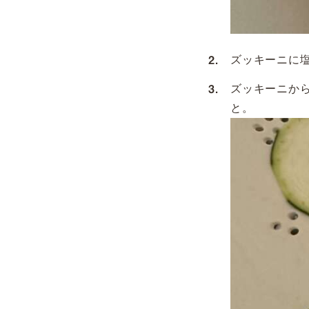
ズッキーニに
ズッキーニか
と。