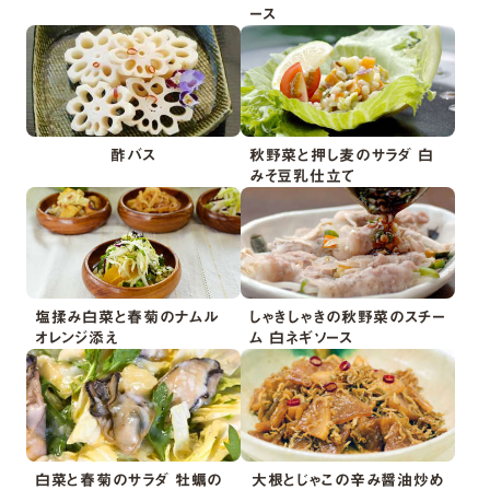
ース
酢バス
秋野菜と押し麦のサラダ 白
みそ豆乳仕立て
塩揉み白菜と春菊のナムル
しゃきしゃきの秋野菜のスチー
オレンジ添え
ム 白ネギソース
白菜と春菊のサラダ 牡蠣の
大根とじゃこの辛み醤油炒め