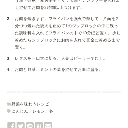
う油・砂糖・赤唐辛子・サラダ油・ナンプラーを入れよ
く混ぜてお肉を3時間以上つけます。
お肉を焼きます。フライパンを強火で熱して、片面を2
分づつ焼いた後火を止めて1のジップロックの中に残っ
た調味料を入れてフライパンの中で10分ほど置く。少し
冷めたらジップロックにお肉を入れて完全に冷めるまで
置く。
レタスを一口大に切る。人参はピーラーでむく。
お肉と野菜、ミントの葉を混ぜてお皿に盛る。
野菜を味わうレシピ
にんじん
、
レモン
、
冬