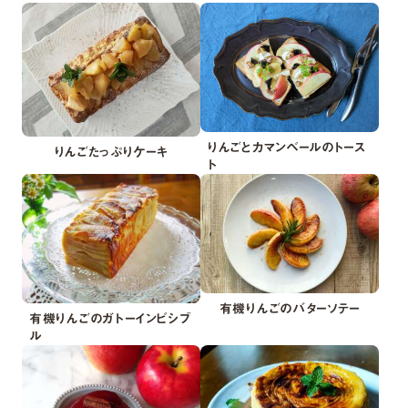
りんごとカマンベールのトース
りんごたっぷりケーキ
ト
有機りんごのバターソテー
有機りんごのガトーインビシブ
ル