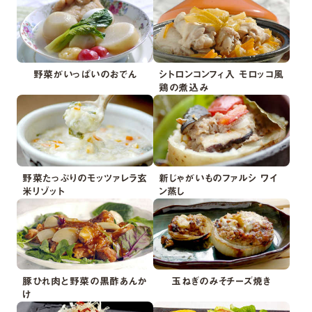
野菜がいっぱいのおでん
シトロンコンフィ入 モロッコ風
鶏の煮込み
野菜たっぷりのモッツァレラ玄
新じゃがいものファルシ ワイ
米リゾット
ン蒸し
豚ひれ肉と野菜の黒酢あんか
玉ねぎのみそチーズ焼き
け