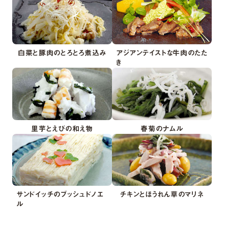
白菜と豚肉のとろとろ煮込み
アジアンテイストな牛肉のたた
き
里芋とえびの和え物
春菊のナムル
サンドイッチのブッシュドノエ
チキンとほうれん草のマリネ
ル