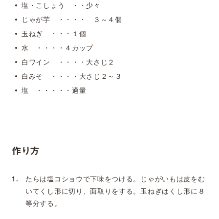
塩・こしょう ・・少々
じゃが芋 ・・・・ ３～４個
玉ねぎ ・・・１個
水 ・・・・４カップ
白ワイン ・・・・大さじ２
白みそ ・・・・大さじ２～３
塩 ・・・・・適量
作り方
たらは塩コショウで下味をつける。じゃがいもは皮をむ
いてくし形に切り、面取りをする。玉ねぎはくし形に８
等分する。