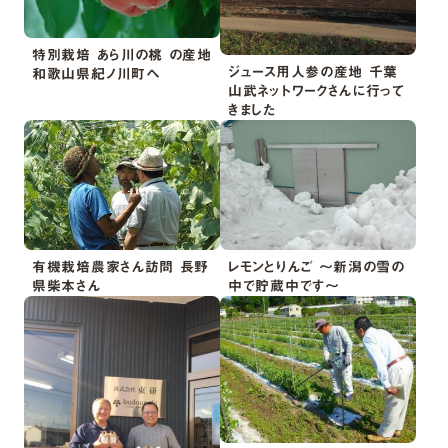
特別栽培 あら川の桃 の産地
ジュース用人参の産地 千葉
和歌山県紀ノ川町へ
山武ネットワークさんに行って
きました
有機栽培農家さん訪問 長野
レモンとりんご ～新潟の雪の
県柴本さん
中で貯蔵中です～