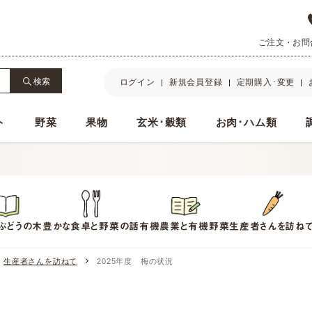
ご注文・お問合せ
検索
ログイン
新規会員登録
定期購入･変更
ト
野菜
果物
玄米･穀類
お肉･ハム類
ぶどうの木
豊かな食卓と野菜の話
有機農業と有機野菜
生産者さんを訪ね
生産者さんを訪ねて
2025年度 梅の状況